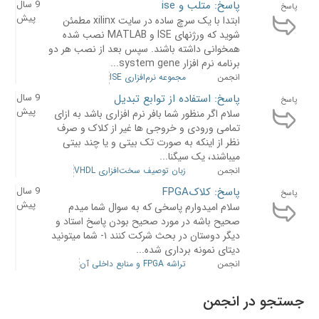
پاسخ: متلب و ise
9 سال
پاسخ
پیش
ابتدا با یک سرچ ساده در سایت xilinx مطمئن
شوید که ورژنهای ISE و MATLAB نصب شده
همخوانی داشته باشند. سپس بعد از نصب هر دو
برنامه نرم افزار system gene...
انجمن
مجموعه نرم‌افزاری ISE
پاسخ: استفاده از توابع تبدیل
9 سال
پاسخ
پیش
سلام اگر منظور شما بافر نرم افزاری باشد به ازای
تمامی ورودی و خروجی ها غیر از کلاک و صرف
نظر از اینکه به صورت تک بیتی و یا چند بیتی
میباشند، یک سیگنا...
انجمن
زبان توصیف سخت‌افزاری VHDL
پاسخ: کلاکFPGA
9 سال
پاسخ
پیش
سلام امیدوارم پاسخی که به سوال شما میدم
صحیح باشه در مورد صحیح بودن پاسخ استاد و
دیگر دوستان در بحث شرکت کنند ۱- شما میتونید
دیتای نمونه برداری شده...
انجمن
تراشه FPGA و منابع داخلی آن
جستجو در انجمن