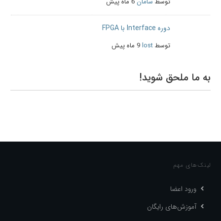
توسط
سامان
6 ماه پیش
دوره Interface با FPGA
توسط
lost
9 ماه پیش
به ما ملحق شوید!
لینک‌های مهم
ورود اعضا
آموزش‌های رایگان