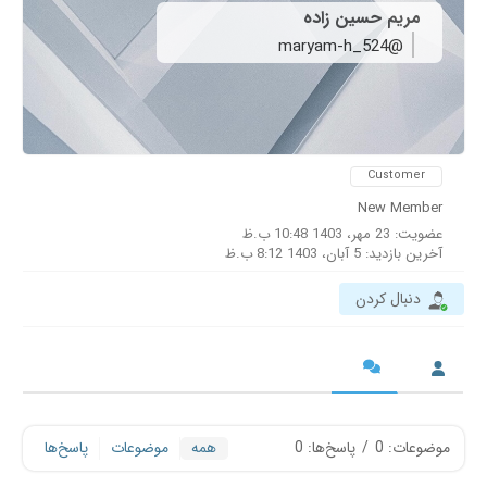
مریم حسین زاده
@maryam-h_524
Customer
New Member
عضویت: 23 مهر، 1403 10:48 ب.ظ
آخرین بازدید: 5 آبان، 1403 8:12 ب.ظ
دنبال کردن
موضوعات: 0
/
پاسخ‌ها: 0
همه
موضوعات
پاسخ‌ها