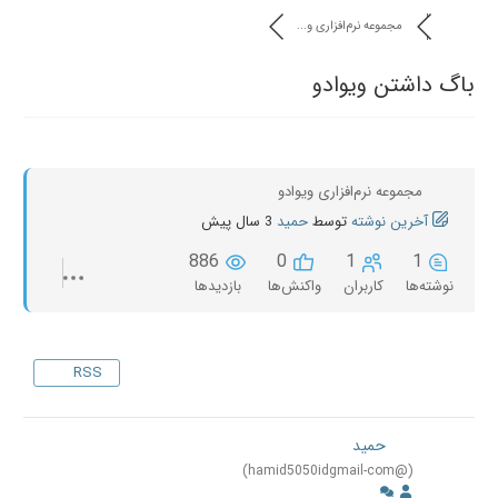
مجموعه نرم‌افزاری و...
باگ داشتن ویوادو
مجموعه نرم‌افزاری ویوادو
آخرین نوشته
توسط
حمید
3 سال پیش
886
0
1
1
نوشته‌ها
کاربران
واکنش‌ها
بازدیدها
RSS
حمید
(@hamid5050idgmail-com)