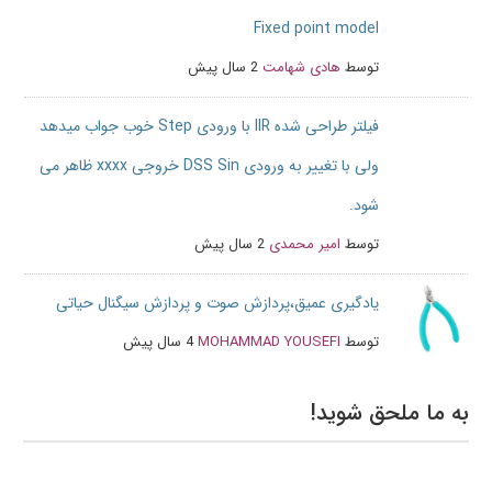
Fixed point model
توسط
هادی شهامت
2 سال پیش
فیلتر طراحی شده IIR با ورودی Step خوب جواب میدهد
ولی با تغییر به ورودی DSS Sin خروجی xxxx ظاهر می
شود.
توسط
امیر محمدی
2 سال پیش
یادگیری عمیق،پردازش صوت و پردازش سیگنال حیاتی
توسط
MOHAMMAD YOUSEFI
4 سال پیش
به ما ملحق شوید!