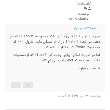
(@farshad)
نوشته‌ها: 3
Active Member
شروع‌کننده موضوع
من با ماژول FFT کاری ندارم. بلکه میخواهم FFTshift انجام
دهم. در انجام fftshift در vhdl مشکل دارم. ماژول FFT که
به صورت IPcore در اختیار ما هست.
لذا در صورت امکان برای ترجمه کد fftshift که از دستورات
متلب است به کد vhdl راهنمایی ام کنید.
با سپاس فراوان
ارسال‌شده : 19 تیر، 1396 8:49 ب.ظ