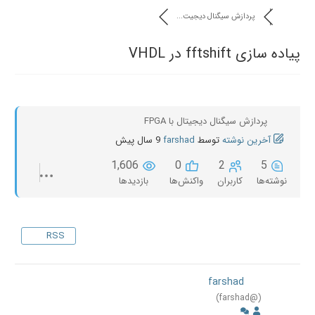
پردازش سیگنال دیجیت...
پیاده سازی fftshift در VHDL
پردازش سیگنال دیجیتال با FPGA
آخرین نوشته
توسط
farshad
9 سال پیش
1,606
0
2
5
نوشته‌ها
کاربران
واکنش‌ها
بازدیدها
RSS
farshad
(@farshad)