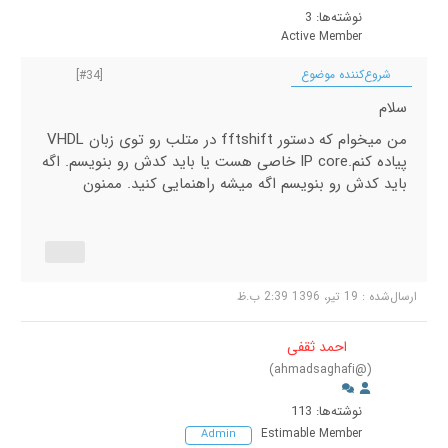
نوشته‌ها: 3
Active Member
شروع‌کننده موضوع
[#34]
سلام
من میخوام که دستور fftshift در متلب رو توی زبان VHDL
پیاده کنم.IP core خاصی هست یا باید کدش رو بنویسم. اگه
باید کدش رو بنویسم اگه میشه راهنمایی کنید. ممنون
ارسال‌شده : 19 تیر، 1396 2:39 ب.ظ
احمد ثقفی
(@ahmadsaghafi)
نوشته‌ها: 113
Estimable Member
Admin