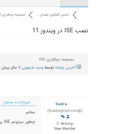
انجمن گفتگوی اعضای ...
مجموعه نرم‌افزاری I...
نصب ISE در ویندوز 11
مجموعه نرم‌افزاری ISE
آخرین نوشته
توسط
وحید فرمهینی
3 سال پیش
شروع‌کننده موضوع
Sadra
(@bsadragmail-com)
سلام،
چطور میتونم ISE رو تو ویندوز 11 نصب کنم؟ آیا امکانش هست؟
نوشته‌ها: 2
New Member