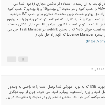
ر نهایت به آن رسیدم، استفاده از ماشین مجازی () بود. شما می
توانید نرم افزار VMware را نصب کنید و در محیط آن ویندوز10 و یا ویندوز 7 نصب کنید.
استفاده از ویندوز 7 راه حل بهتری هست چون مشکلات کمتری برای نصب ISE خواهید
داشت، ولی من بعد از نصب ویندوز 7، به دلایلی که نمیدانم نتوانستم ویندوز را بالا بیاورم
(boot) و ناچارا ویندوز 10 نصب کردم. نصب ISE روی ویندوز 10 هم دارای نکاتی هست
(مثل گیر کردن پروسه نصب حوالی 85% که با بستن weblink در Task Manager حل می
آنهم راه حل دارد (
https://tin
ضمنا شما میتوانید پورت USB که به بورد آموزشی شما وصل است را به راحتی به ویندوز
vmware متصل کنید و بورد رامستقیما پروگرم کنید. من خودم چون از بورد دیگری
فراد 1) استفاده میکنم، کمی در ابندا مشکل داشتم ولی در نهایت با تنظیمات درایور