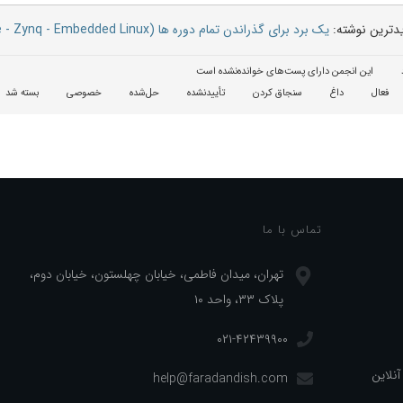
ترین نوشته:
یک برد برای گذراندن تمام دوره ها (VHDL - DSP - Interface - Zynq - Embedded Linux)
این انجمن دارای پست‌های خوانده‌نشده است
فعال
داغ
سنجاق کردن
تأییدنشده
حل‌شده
خصوصی
بسته شد
تماس با ما
تهران، میدان فاطمی، خیابان چهلستون، خیابان دوم،
پلاک ۳۳، واحد ۱۰
۰۲۱-۴۲۴۳۹۹۰۰
آنلاین
help@faradandish.com