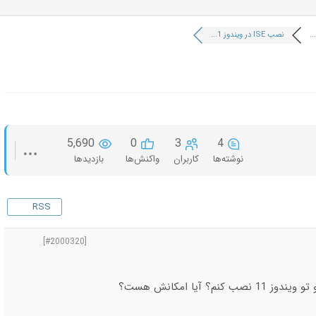
نصب ISE در ویندوز 1...
5,690
0
3
4
نوشته‌ها
کاربران
واکنش‌ها
بازدیدها
RSS
[#2000320]