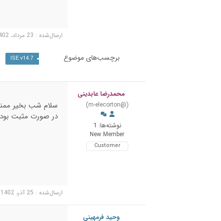
ارسال‌شده : 23 مرداد، 1402 8:55 ب.ظ
برچسب‌های موضوع
ISE v14.7
محمدرضا عابدینی
سلام شب بخیر ممنون
(@m-elecorton)
در صورت مثبت بودن
نوشته‌ها: 1
New Member
Customer
ارسال‌شده : 25 آذر، 1402 12:18 ق.ظ
وحید فرمهینی